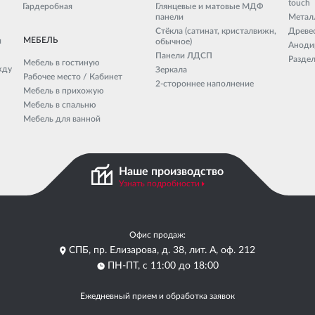
touch
Гардеробная
Глянцевые и матовые МДФ
панели
Метал
Стёкла (сатинат, кристалвижн,
Древе
МЕБЕЛЬ
и
обычное)
Анодир
Панели ЛДСП
Разде
Мебель в гостиную
жду
Зеркала
Рабочее место / Кабинет
2-стороннее наполнение
Мебель в прихожую
Мебель в спальню
Мебель для ванной
Наше производство
Узнать подробности
Офис продаж:
СПБ, пр. Елизарова, д. 38, лит. А, оф. 212
ПН-ПТ, с 11:00 до 18:00
Ежедневный прием и обработка заявок