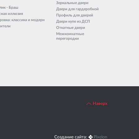
Зеркальные двери
лик - Браш
Двери для гардеробной
сная иллюзия
Профиль для дверей
овка: классика и модерн
Двери купе из ДСП
лители
Откатные двери
Межкомнатные
перегородки
Наверх
Создание сайта:
Pixelon