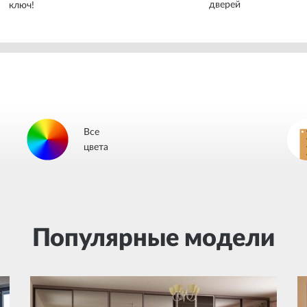
дверей
ключ!
Все
цвета
Популярные модели