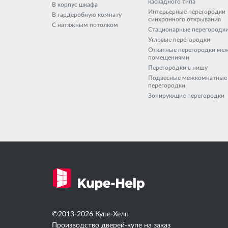
каскадного типа
В корпус шкафа
Интерьерные перегородки
В гардеробную комнату
синхронного открывания
С натяжным потолком
Стационарные перегородк
Угловые перегородки
Откатные перегородки ме
помещениями
Перегородки в нишу
Подвесные межкомнатные
перегородки
Зонирующие перегородки
©2013-2026
Купе-Хелп
Производство дверей-купе на заказ