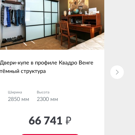
Двери-купе в профиле Квадро Венге
Зеркал
тёмный структура
Станда
Ширина
Высота
Шири
2850 мм
2300 мм
490
66 741
руб.