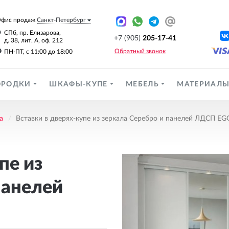
фис продаж
Санкт-Петербург
СПб, пр. Елизарова,
+7 (905)
205-17-41
д. 38, лит. А, оф. 212
Обратный звонок
ПН-ПТ, с 11:00 до 18:00
ОРОДКИ
ШКАФЫ-КУПЕ
МЕБЕЛЬ
МАТЕРИАЛ
а
Вставки в дверях-купе из зеркала Серебро и панелей ЛДСП E
пе из
панелей