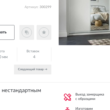
Артикул:
300299
зать
ота
Вставок
0 мм
4
Cледующий товар →
и нестандартным
Выезд замерщика
с образцами
Изготовим