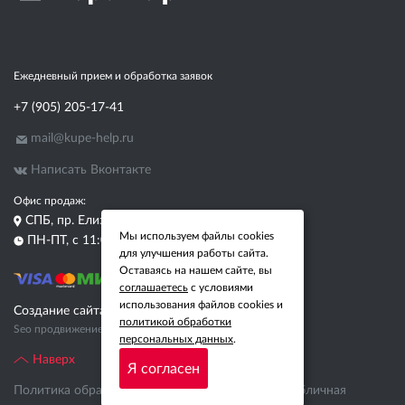
Ежедневный прием и обработка заявок
+7 (905) 205-17-41
mail@kupe-help.ru
Написать Вконтакте
Офис продаж:
СПБ, пр. Елизарова, д. 38, лит. А, оф. 212
Мы используем файлы cookies
ПН-ПТ, с 11:00 до 18:00
для улучшения работы сайта.
Оставаясь на нашем сайте, вы
соглашаетесь
с условиями
использования файлов cookies и
Создание сайта:
Pixelon
политикой обработки
Seo продвижение сайта
- Pixelon.ru
персональных данных
.
Наверх
Я согласен
Политика обработки персональных данных
Публичная