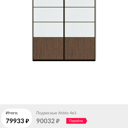
Итого
Подвесные Aristo 4в1
:
:
79933
руб.
90032
руб.
Перейти